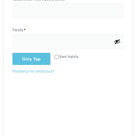
Parola
*
Beni hatırla
Giriş Yap
Parolanızı mı unuttunuz?