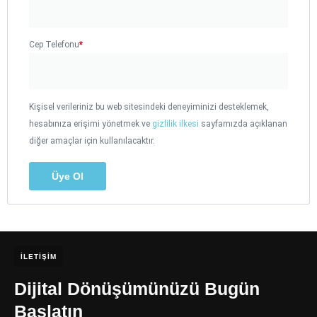
Cep Telefonu
*
Kişisel verileriniz bu web sitesindeki deneyiminizi desteklemek,
hesabınıza erişimi yönetmek ve
gizlilik ilkesi
sayfamızda açıklanan
diğer amaçlar için kullanılacaktır.
Üye Ol
İLETIŞIM
Dijital Dönüşümünüzü Bugün
Başlatın