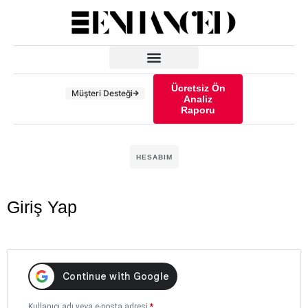
Neler Yapıyoruz?
Ücretsiz Ön
Müşteri Desteği
Analiz
Raporu
HESABIM
Giriş Yap
Kullanıcı adı veya e-posta adresi
*